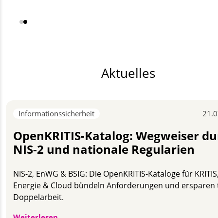
GmbH
Aktuelles
Informationssicherheit
21.0
OpenKRITIS-Katalog: Wegweiser du
NIS-2 und nationale Regularien
NIS-2, EnWG & BSIG: Die OpenKRITIS-Kataloge für KRITIS
Energie & Cloud bündeln Anforderungen und ersparen 
Doppelarbeit.
OpenKRITIS-Katalog: Wegweiser durch NIS
Weiterlesen …