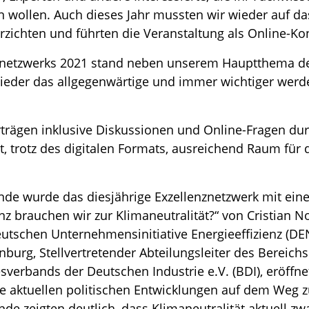
en wollen. Auch dieses Jahr mussten wir wieder auf da
hten und führten die Veranstaltung als Online-Kon
znetzwerks 2021 stand neben unserem Hauptthema de
eder das allgegenwärtige und immer wichtiger wer
rträgen inklusive Diskussionen und Online-Fragen du
t, trotz des digitalen Formats, ausreichend Raum für
ände wurde das diesjährige Exzellenznetzwerk mit ei
enz brauchen wir zur Klimaneutralität?“ von Cristian N
eutschen Unternehmensinitiative Energieeffizienz (
nburg, Stellvertretender Abteilungsleiter des Bereich
sverbands der Deutschen Industrie e.V. (BDI), eröffne
 aktuellen politischen Entwicklungen auf dem Weg zu
nde zeigten deutlich, dass Klimaneutralität aktuell z