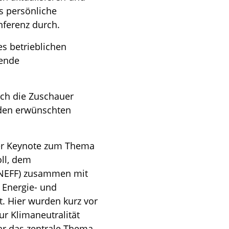
s persönliche
ferenz durch.
s betrieblichen
dende
rch die Zuschauer
 den erwünschten
ner Keynote zum Thema
oll, dem
DENEFF) zusammen mit
s Energie- und
t. Hier wurden kurz vor
r Klimaneutralität
war das zentrale Thema