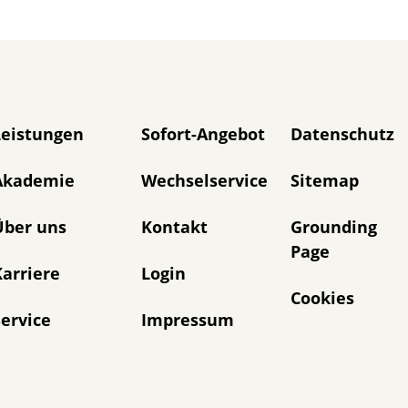
avigation überspringen
Leistungen
Sofort-Angebot
Datenschutz
Akademie
Wechselservice
Sitemap
Über uns
Kontakt
Grounding
Page
arriere
Login
Cookies
ervice
Impressum