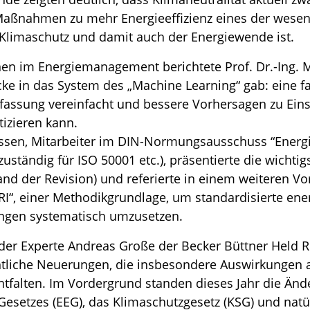
er Maßnahmen zu mehr Energieeffizienz eines der wesen
 Klimaschutz und damit auch der Energiewende ist.
n im Energiemanagement berichtete Prof. Dr.-Ing. 
ke in das System des „Machine Learning“ gab: eine fa
erfassung vereinfacht und bessere Vorhersagen zu Ein
izieren kann.
Nissen, Mitarbeiter im DIN-Normungsausschuss “Energi
ständig für ISO 50001 etc.), präsentierte die wichti
and der Revision) und referierte in einem weiteren Vo
RI“, einer Methodikgrundlage, um standardisierte en
ungen systematisch umzusetzen.
e der Experte Andreas Große der Becker Büttner Held 
tliche Neuerungen, die insbesondere Auswirkungen a
falten. Im Vordergrund standen dieses Jahr die Än
esetzes (EEG), das Klimaschutzgesetz (KSG) und natü