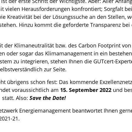
st der erste Schritt der Wichtigste. Aber: Aller Anfang
it vielen Herausforderungen konfrontiert; Sorgfalt b
ie Kreativität bei der Lösungssuche an den Stellen, 
stehen. Hinzu kommt die geforderte Transparenz bei 
 der Klimaneutralität bzw. des Carbon Footprint vo
llen oder sogar das Klimamanagement in ein bestehe
em zu integrieren, stehen Ihnen die GUTcert-Exper
lbstverständlich zur Seite.
eht übrigens schon fest: Das kommende Exzellenznet
det voraussichtlich am
15. September 2022
und bes
 statt. Also:
Save the Date!
etzwerk Energiemanagement beantwortet Ihnen gern
2021-21.