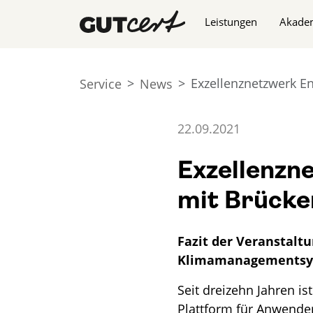
Navigation überspringe
Leistungen
Akade
Exzellenznetzwerk 
Service
News
22.09.2021
Exzellenzn
mit Brück
Fazit der Veranstalt
Klimamanagementsy
Seit dreizehn Jahren is
Plattform für Anwender