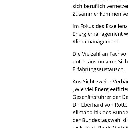
sich beruflich vernetz
Zusammenkommen verzic
Im Fokus des Exzellen
Energiemanagement wi
Klimamanagement.
Die Vielzahl an Fachvo
boten aus unserer Sich
Erfahrungsaustausch.
Aus Sicht zweier Verb
„Wie viel Energieeffizi
Geschäftsführer der D
Dr. Eberhard von Rotte
Klimapolitik des Bunde
der Bundestagswahl die
diskutiert. Beide Verbä