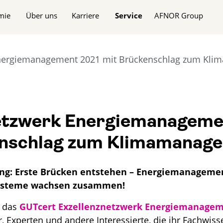
n
mie
Über uns
Karriere
Service
AFNOR Group
Energiemanagement 2021 mit Brückenschlag zum Kl
etzwerk Energiemanageme
enschlag zum Klimamanag
ung: Erste Brücken entstehen – Energiemanageme
steme wachsen zusammen!
t das
GUTcert Exzellenznetzwerk Energiemanage
, Experten und andere Interessierte, die ihr Fachwiss