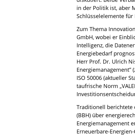
in der Politik ist, ab
Schlüsselelemente für
Zum Thema Innovatione
GmbH, wobei er Einblic
Intelligenz, die Daten
Energiebedarf prognost
Herr Prof. Dr. Ulrich 
Energiemanagement” (zu
ISO 50006 (aktueller St
taufrische Norm „VALE
Investitionsentscheid
Traditionell berichtet
(BBH) über energierech
Energiemanagement ent
Erneuerbare-Energien-G