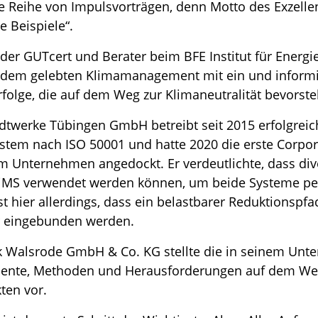
e Reihe von Impulsvorträgen, denn Motto des Exzellen
e Beispiele“.
 der GUTcert und Berater beim BFE Institut für Energ
 dem gelebten Klimamanagement mit ein und inform
folge, die auf dem Weg zur Klimaneutralität bevorste
twerke Tübingen GmbH betreibt seit 2015 erfolgreic
em nach ISO 50001 und hatte 2020 die erste Corpor
em Unternehmen angedockt. Er verdeutlichte, dass di
KliMS verwendet werden können, um beide Systeme per
t hier allerdings, dass ein belastbarer Reduktionspfa
r eingebunden werden.
ak Walsrode GmbH & Co. KG stellte die in seinem Un
ente, Methoden und Herausforderungen auf dem Weg
ten vor.