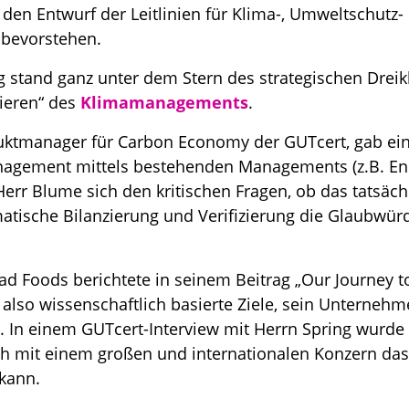
den Entwurf der Leitlinien für Klima-, Umweltschutz-
 bevorstehen.
 stand ganz unter dem Stern des strategischen Drei
ieren“ des
Klimamanagements
.
uktmanager für Carbon Economy der GUTcert, gab eine
nagement mittels bestehenden Managements (z.B. E
Herr Blume sich den kritischen Fragen, ob das tatsächl
matische Bilanzierung und Verifizierung die Glaubwürd
d Foods berichtete in seinem Beitrag „Our Journey to
 also wissenschaftlich basierte Ziele, sein Unternehm
d. In einem GUTcert-Interview mit Herrn Spring wurde
ch mit einem großen und internationalen Konzern da
 kann.