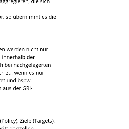
ggregieren, die sich
r, so übernimmt es die
en werden nicht nur
 innerhalb der
ch bei nachgelagerten
uch zu, wenn es nur
tet und bspw.
n aus der GRI-
licy), Ziele (Targets),
itt darstellen.