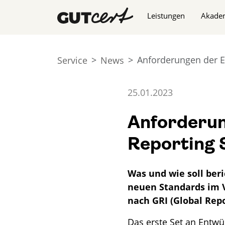
Navigation überspringe
Leistungen
Akade
Anforderungen der Eu
Service
News
25.01.2023
Anforderun
Reporting 
Was und wie soll ber
neuen Standards im V
nach GRI (Global Repor
Das erste Set an Entwü