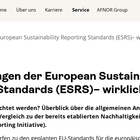
n
mie
Über uns
Karriere
Service
AFNOR Group
ropean Sustainability Reporting Standards (ESRS)– w
gen der European Sustaina
Standards (ESRS)– wirklic
ichtet werden? Überblick über die allgemeinen A
ergleich zu der bereits etablierten Nachhaltigke
ting Initiative).
rfen zu den geplanten EU-Standards für die europäis