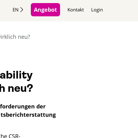
Angebot
EN
Kontakt
Login
irklich neu?
bility
h neu?
nforderungen der
itsberichterstattung
che CSR-