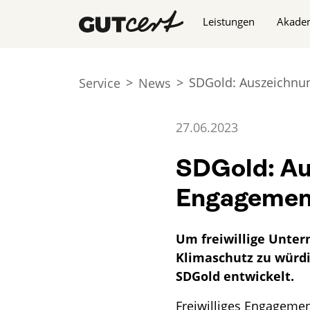
Navigation überspringe
Leistungen
Akade
SDGold: Auszeichnun
Service
News
27.06.2023
SDGold: Au
Engagement
Um freiwillige Unter
Klimaschutz zu würdig
SDGold entwickelt.
Freiwilliges Engageme