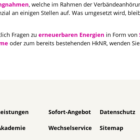
ungnahmen
, welche im Rahmen der Verbändeanhörun
ial an einigen Stellen auf. Was umgesetzt wird, blei
lich Fragen zu
erneuerbaren Energien
in Form von
me
oder zum bereits bestehenden HkNR, wenden Sie
avigation überspringen
Leistungen
Sofort-Angebot
Datenschutz
Akademie
Wechselservice
Sitemap