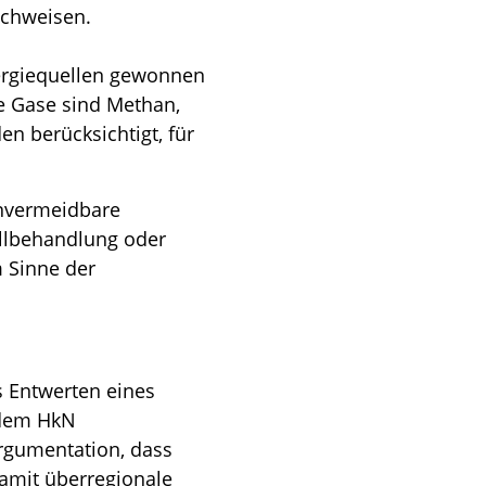
achweisen.
ergiequellen gewonnen
he Gase sind Methan,
n berücksichtigt, für
unvermeidbare
llbehandlung oder
 Sinne der
as Entwerten eines
 dem HkN
rgumentation, dass
amit überregionale