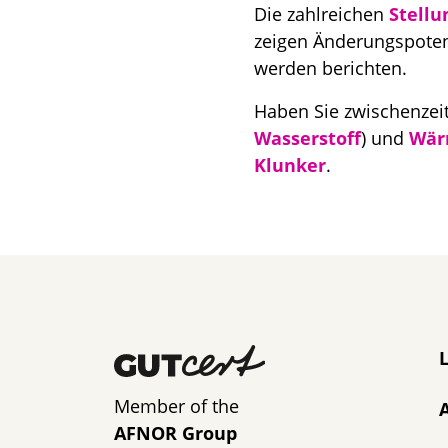
Die zahlreichen
Stell
zeigen Änderungspotenz
werden berichten.
Haben Sie zwischenzeit
Wasserstoff
) und
Wär
Klunker
.
N
Member of the
AFNOR Group