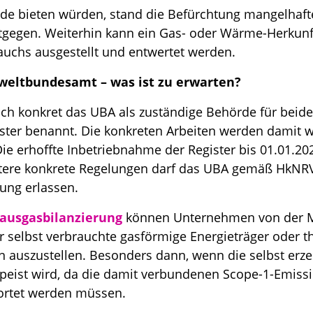
e bieten würden, stand die Befürchtung mangelhaft
gegen. Weiterhin kann ein Gas- oder Wärme-Herkun
rauchs ausgestellt und entwertet werden.
weltbundesamt – was ist zu erwarten?
ch konkret das UBA als zuständige Behörde für beide
ter benannt. Die konkreten Arbeiten werden damit wo
e erhoffte Inbetriebnahme der Register bis 01.01.202
itere konkrete Regelungen darf das UBA gemäß HkNR
ung erlassen.
ausgasbilanzierung
können Unternehmen von der Mög
 selbst verbrauchte gasförmige Energieträger oder t
 auszustellen. Besonders dann, wenn die selbst erze
speist wird, da die damit verbundenen Scope-1-Emiss
rtet werden müssen.