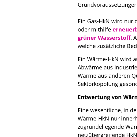
Grundvoraussetzungen 
Ein Gas-HkN wird nur 
oder mithilfe
erneuerb
grüner Wasserstoff
, 
welche zusätzliche Bed
Ein Wärme-HkN wird au
Abwärme aus Industrie
Wärme aus anderen Que
Sektorkopplung geson
Entwertung von Wärm
Eine wesentliche, in de
Wärme-HkN nur innerha
zugrundeliegende Wärm
netzübergreifende HkN