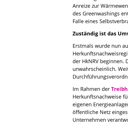
Anreize zur Wärmewend
des Greenwashings ent
Falle eines Selbstverb
Zuständig ist das Um
Erstmals wurde nun au
Herkunftsnachweisregis
der HkNRV beginnen. Di
unwahrscheinlich. We
Durchführungsverordn
Im Rahmen der
Treibh
Herkunftsnachweise für
eigenen Energieanlagen
öffentliche Netz einge
Unternehmen verantwo