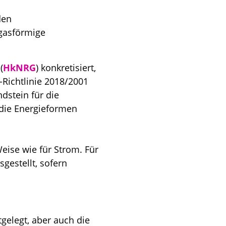
den
gasförmige
(
HkNRG
) konkretisiert,
-Richtlinie 2018/2001
dstein für die
die Energieformen
eise wie für Strom. Für
estellt, sofern
gelegt, aber auch die