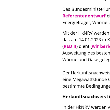
Das Bundesministerium
Referentenentwurf
ei
Energieträger, Wärme u
Mit der HkNRV werden 
das am 14.01.2023 in K
(
RED II
) dient (
wir ber
Ausweitung des best
Wärme und Gase geleg
Der Herkunftsnachweis 
eine Megawattstunde G
bestimmte Bedingungen
Herkunftsnachweis f
In der HkNRV werden vo