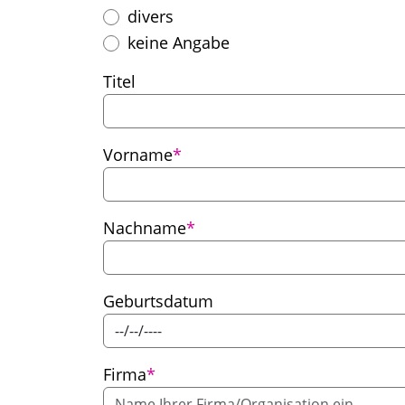
divers
keine Angabe
Titel
Pflichtfeld
Vorname
*
Pflichtfeld
Nachname
*
Geburtsdatum
Pflichtfeld
Firma
*