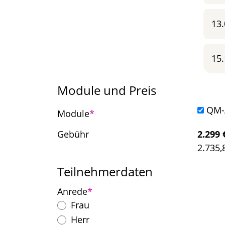
13.
15.
Module und Preis
QM-A
Pflichtfeld
Module
*
Gebühr
2.299
2.735,
Teilnehmerdaten
Pflichtfeld
Anrede
*
Frau
Herr