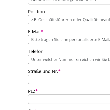
Position
Pflichtfeld
E-Mail
*
Telefon
Pflichtfeld
Straße und Nr.
*
Pflichtfeld
PLZ
*