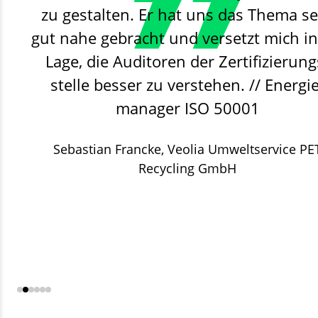
Wiener Feinbäckerei Heberer G
zu gestalten. Er hat uns das Thema s
FRONERI Schöller Produktions 
gut nahe gebracht und versetzt mich in
Lage, die Auditoren der Zertifizierung
stelle besser zu verstehen. // Energie
manager ISO 50001
Sebastian Francke,
NORDFROST GmbH & Co. 
Veolia Umweltservice PE
Recycling GmbH
Sächsische Aufbaubank – Förder
–
BG Kliniken - Klinikverbund 
gesetzlichen Unfallversicherung gGmbH