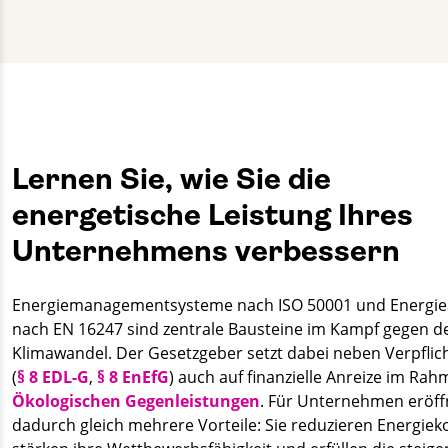
Cedric Sell
+49 30 2332021 - 211
akademie@gut-cert.de
Lernen Sie, wie Sie die
energetische Leistung Ihres
Unternehmens verbessern
Energie­management­systeme nach ISO 50001 und Energie
nach EN 16247 sind zentrale Bausteine im Kampf gegen d
Klimawandel. Der Gesetzgeber setzt dabei neben Verpfli
(
§ 8 EDL-G
,
§ 8 EnEfG
) auch auf finanzielle Anreize im Ra
Ökologischen Gegenleistungen
. Für Unternehmen eröff
dadurch gleich mehrere Vorteile: Sie reduzieren Energiek