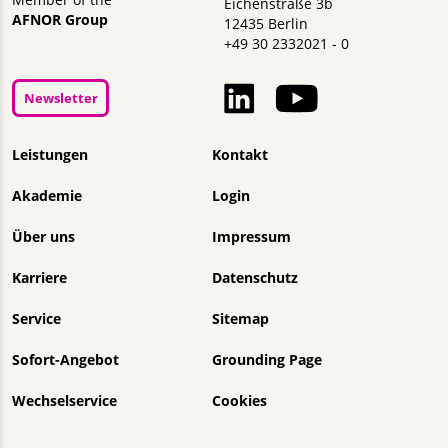
Member of the
Eichenstraße 3b
AFNOR Group
12435 Berlin
+49 30 2332021 - 0
Newsletter
Navigation überspringen
Leistungen
Kontakt
Akademie
Login
Über uns
Impressum
Karriere
Datenschutz
Service
Sitemap
Sofort-Angebot
Grounding Page
Wechselservice
Cookies