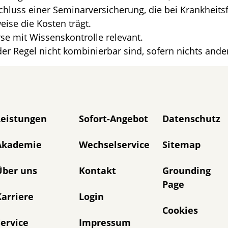
hluss einer Seminarversicherung, die bei Krankheit
eise die Kosten trägt.
se mit Wissenskontrolle relevant.
der Regel nicht kombinierbar sind, sofern nichts ander
avigation überspringen
Leistungen
Sofort-Angebot
Datenschutz
Akademie
Wechselservice
Sitemap
Über uns
Kontakt
Grounding
Page
arriere
Login
Cookies
ervice
Impressum