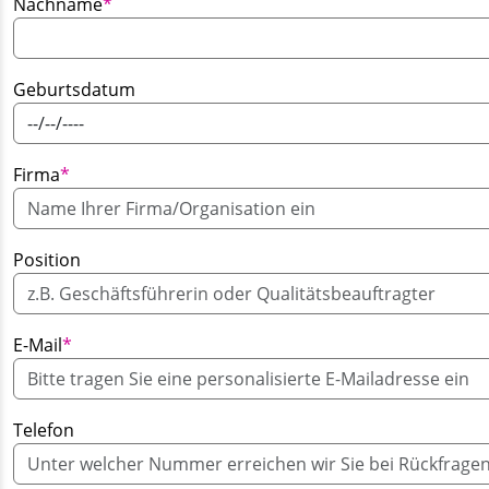
Pflichtfeld
Nachname
*
Geburtsdatum
Pflichtfeld
Firma
*
Position
Pflichtfeld
E-Mail
*
Telefon