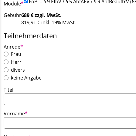
FoBi – § 9 EfbV / § 5 AbfAEV / § 9 AbfBeauftrV (6
Pflichtfeld
Module
*
Gebühr
689
€ zzgl. MwSt.
819,91
€ inkl. 19% MwSt.
Teilnehmerdaten
Pflichtfeld
Anrede
*
Frau
Herr
divers
keine Angabe
Titel
Pflichtfeld
Vorname
*