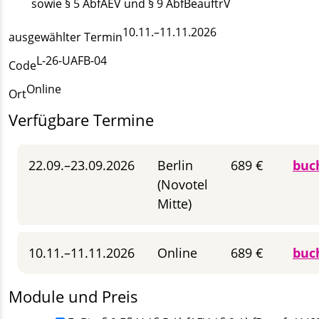
sowie § 5 AbfAEV und § 9 AbfBeauftrV
10.11.–11.11.2026
ausgewählter Termin
L-26-UAFB-04
Code
Online
Ort
Verfügbare Termine
22.09.–23.09.2026
Berlin
689 €
buc
(Novotel
Mitte)
10.11.–11.11.2026
Online
689 €
buc
Module und Preis