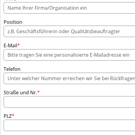
Position
Pflichtfeld
E-Mail
*
Telefon
Pflichtfeld
Straße und Nr.
*
Pflichtfeld
PLZ
*