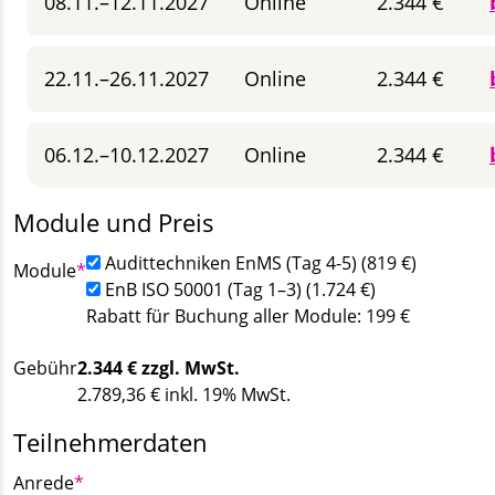
08.11.–12.11.2027
Online
2.344 €
22.11.–26.11.2027
Online
2.344 €
06.12.–10.12.2027
Online
2.344 €
Module und Preis
Audittechniken EnMS (Tag 4-5) (819 €)
Pflichtfeld
Module
*
EnB ISO 50001 (Tag 1–3) (1.724 €)
Rabatt für Buchung aller Module: 199 €
Gebühr
2.344
€ zzgl. MwSt.
2.789,36
€ inkl. 19% MwSt.
Teilnehmerdaten
Pflichtfeld
Anrede
*