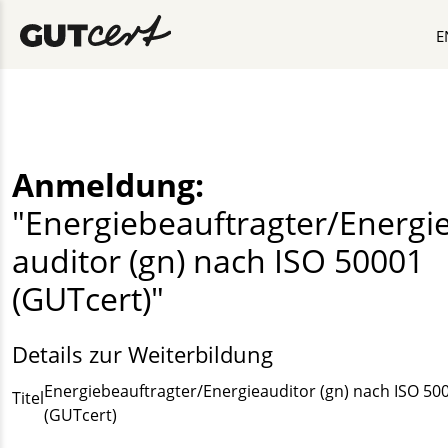
E
Anmeldung:
"Energie­beauftragter/Energie
auditor (gn) nach ISO 50001
(GUTcert)"
Details zur Weiterbildung
Energie­beauftragter/Energie­auditor (gn) nach ISO 50
Titel
(GUTcert)