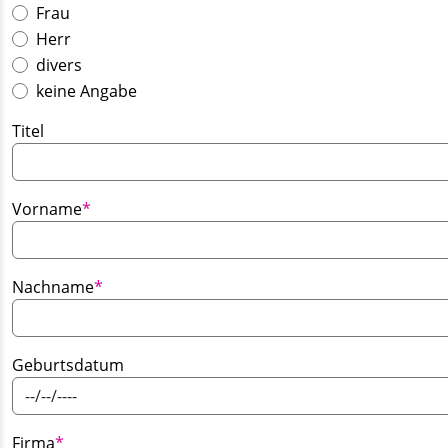
Frau
Herr
divers
keine Angabe
Titel
Pflichtfeld
Vorname
*
Pflichtfeld
Nachname
*
Geburtsdatum
Pflichtfeld
Firma
*