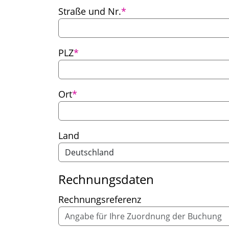
Pflichtfeld
Straße und Nr.
*
Pflichtfeld
PLZ
*
Pflichtfeld
Ort
*
Land
Rechnungsdaten
Rechnungsreferenz