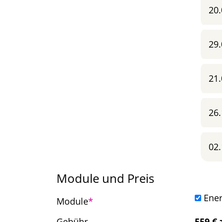
20.
29.
21.
26.
02.
Module und Preis
Ener
Pflichtfeld
Module
*
Gebühr
559
€ 