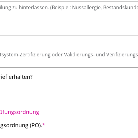
ef erhalten?
üfungsordnung
ngsordnung (PO).
*