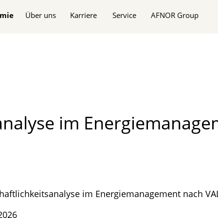
n
mie
Über uns
Karriere
Service
AFNOR Group
its­analyse im Energie­mana
haft­lich­keits­analyse im Energie­management nach V
2026