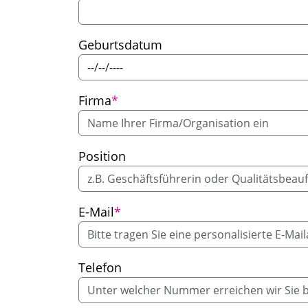
Geburtsdatum
Pflichtfeld
Firma
*
Position
Pflichtfeld
E-Mail
*
Telefon