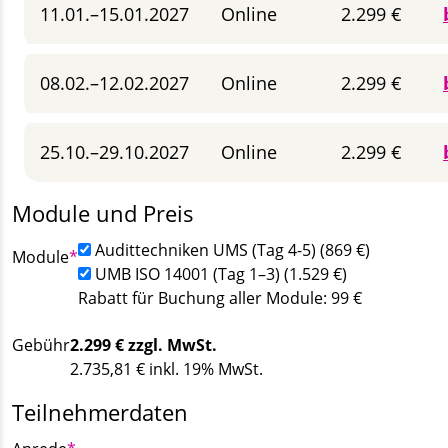
11.01.–15.01.2027
Online
2.299 €
08.02.–12.02.2027
Online
2.299 €
25.10.–29.10.2027
Online
2.299 €
Module und Preis
Audittechniken UMS (Tag 4-5) (869 €)
Pflichtfeld
Module
*
UMB ISO 14001 (Tag 1–3) (1.529 €)
Rabatt für Buchung aller Module: 99 €
Gebühr
2.299
€ zzgl. MwSt.
2.735,81
€ inkl. 19% MwSt.
Teilnehmerdaten
Pflichtfeld