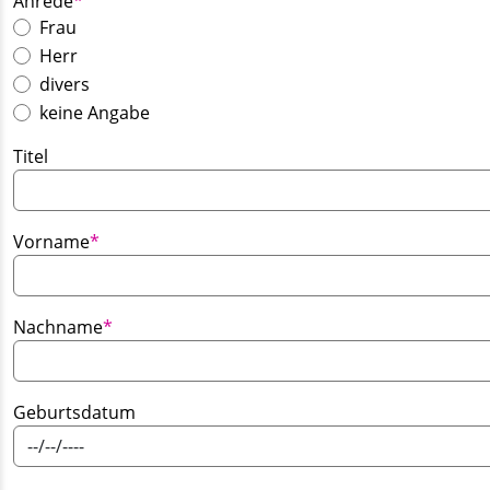
Anrede
*
Frau
Herr
divers
keine Angabe
Titel
Pflichtfeld
Vorname
*
Pflichtfeld
Nachname
*
Geburtsdatum