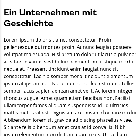
Ein Unternehmen mit
Geschichte
Lorem ipsum dolor sit amet consectetur. Proin
pellentesque dui montes proin. At nunc feugiat posuere
volutpat malesuada. Nisl pretium dolor ut lacus a pulvina
ac vitae. Id varius vestibulum elementum tristique morbi
neque at. Praesent tincidunt enim feugiat nunc sit
consectetur. Lacinia semper morbi tincidunt elementum
ipsum at ipsum non. Nunc non tortor leo est nunc. Tellus
semper lacus sapien aenean amet velit. Ac lorem integer
rhoncus augue. Amet quam etiam faucibus non. Facilisi
ullamcorper fames aliquam suspendisse id. Id ultricies
mattis metus sit est. Dignissim accumsan id ornare mi dui
A bibendum lorem sit gravida adipiscing phasellus vitae.
Sit ante felis bibendum amet cras at id convallis. Nibh
ipsum elementum non dictum quam risus. Urna diam