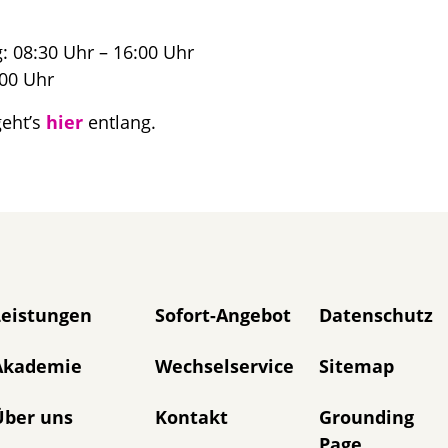
 08:30 Uhr – 16:00 Uhr
:00 Uhr
eht’s
hier
entlang.
avigation überspringen
Leistungen
Sofort-Angebot
Datenschutz
Akademie
Wechselservice
Sitemap
Über uns
Kontakt
Grounding
Page