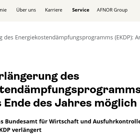
n
mie
Über uns
Karriere
Service
AFNOR Group
g des Energiekostendämpfungsprogramms (EKDP): Ant
rlängerung des
stendämpfungsprogramms
s Ende des Jahres möglich
s Bundesamt für Wirtschaft und Ausfuhrkontrolle
EKDP verlängert