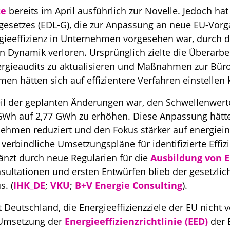
te
bereits im April ausführlich zur Novelle. Jedoch hat
gesetzes (EDL-G), die zur Anpassung an neue EU-Vor
gieeffizienz in Unternehmen vorgesehen war, durch d
 Dynamik verloren. Ursprünglich zielte die Überarbe
rgieaudits zu aktualisieren und Maßnahmen zur Büro
en hätten sich auf effizientere Verfahren einstelle
eil der geplanten Änderungen war, den Schwellenwerte
GWh auf 2,77 GWh zu erhöhen. Diese Anpassung hätte
nehmen reduziert und den Fokus stärker auf energiein
 verbindliche Umsetzungspläne für identifizierte Ef
änzt durch neue Regularien für die
Ausbildung von 
ultationen und ersten Entwürfen blieb der gesetzli
s. (
IHK_DE
;
VKU
;
B+V Energie Consulting
).
 Deutschland, die Energieeffizienzziele der EU nicht 
 Umsetzung der
Energieeffizienzrichtlinie (EED)
der E