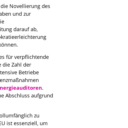
 die Novellierung des
gaben und zur
ie
itung darauf ab,
kratieerleichterung
n können.
s für verpflichtende
 die Zahl der
tensive Betriebe
fizienzmaßnahmen
Energieauditoren
.
che Abschluss aufgrund
vollumfänglich zu
U ist essenziell, um