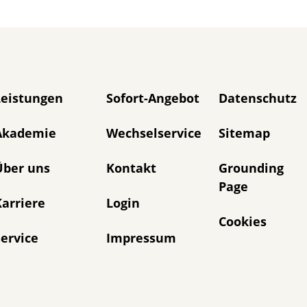
avigation überspringen
Leistungen
Sofort-Angebot
Datenschutz
Akademie
Wechselservice
Sitemap
Über uns
Kontakt
Grounding
Page
arriere
Login
Cookies
ervice
Impressum