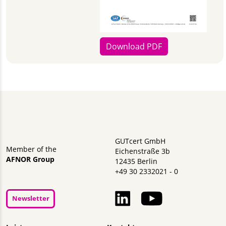
Download PDF
GUTcert GmbH
Member of the
Eichenstraße 3b
AFNOR Group
12435 Berlin
+49 30 2332021 - 0
Newsletter
Navigation überspringen