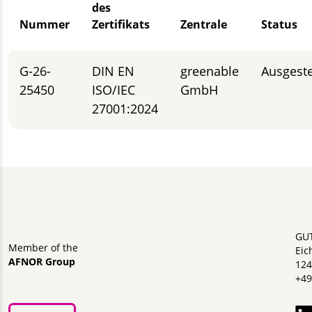
des
Nummer
Zertifikats
Zentrale
Status
G-26-
DIN EN
greenable
Ausgeste
25450
ISO/IEC
GmbH
27001:2024
GU
Member of the
Eic
AFNOR Group
124
+49