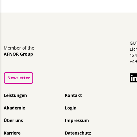
GU
Member of the
Eic
AFNOR Group
124
+49
Newsletter
Navigation überspringen
Leistungen
Kontakt
Akademie
Login
Über uns
Impressum
Karriere
Datenschutz