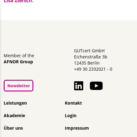
Lisa Ziersch
.
GUTcert GmbH
Member of the
Eichenstraße 3b
AFNOR Group
12435 Berlin
+49 30 2332021 - 0
Newsletter
Navigation überspringen
Leistungen
Kontakt
Akademie
Login
Über uns
Impressum