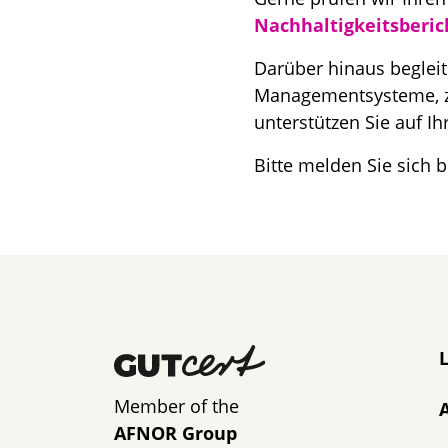
Nachhaltigkeitsberic
Darüber hinaus begleite
Managementsysteme, z
unterstützen Sie auf I
Bitte melden Sie sich
N
Member of the
AFNOR Group