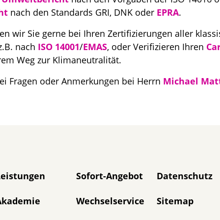
ht
nach den Standards GRI, DNK oder
EPRA
.
n wir Sie gerne bei Ihren Zertifizierungen aller klass
.B. nach
ISO 14001
/
EMAS
, oder Verifizieren Ihren
Ca
hrem Weg zur Klimaneutralität.
 bei Fragen oder Anmerkungen bei Herrn
Michael Matt
avigation überspringen
Leistungen
Sofort-Angebot
Datenschutz
Akademie
Wechselservice
Sitemap