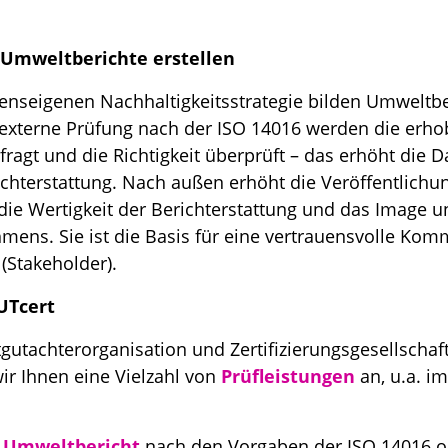
 Umweltberichte erstellen
enseigenen Nachhaltigkeitsstrategie bilden Umweltbe
 externe Prüfung nach der ISO 14016 werden die erh
ragt und die Richtigkeit überprüft – das erhöht die D
chterstattung. Nach außen erhöht die Veröffentlichun
e Wertigkeit der Berichterstattung und das Image u
ens. Sie ist die Basis für eine vertrauensvolle Kom
 (Stakeholder).
UTcert
gutachterorganisation und Zertifizierungsgesellscha
wir Ihnen eine Vielzahl von
Prüfleistungen
an, u.a. im
n
Umweltbericht
nach den Vorgaben der ISO 14016 o