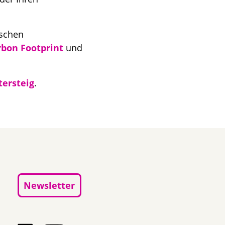
ischen
rbon Footprint
und
ersteig
.
Newsletter