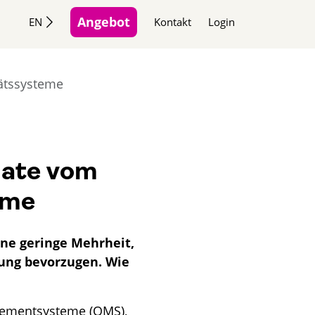
Angebot
EN
Kontakt
Login
tätssysteme
date vom
eme
ne geringe Mehrheit,
fung bevorzugen. Wie
gementsysteme (QMS),