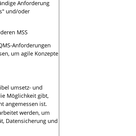
ändige Anforderung
ns" und/oder
nderen MSS
n QMS-Anforderungen
en, um agile Konzepte
ibel umsetz- und
e Möglichkeit gibt,
ht angemessen ist.
arbeitet werden, um
tät, Datensicherung und