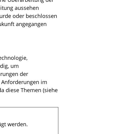
beitung aussehen
wurde oder beschlossen
 Zukunft angegangen
echnologie,
ndig, um
erungen der
e Anforderungen im
 da diese Themen (siehe
ügt werden.