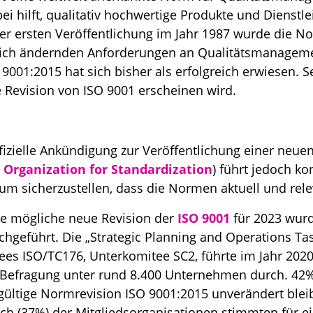
ei hilft, qualitativ hochwertige Produkte und Dienstl
ihrer ersten Veröffentlichung im Jahr 1987 wurde die
sich ändernden Anforderungen an Qualitätsmanageme
O 9001:2015 hat sich bisher als erfolgreich erwiesen. 
e Revision von ISO 9001 erscheinen wird.
ffizielle Ankündigung zur Veröffentlichung einer neue
 Organization for Standardization
) führt jedoch ko
m sicherzustellen, dass die Normen aktuell und rele
ne mögliche neue Revision der
ISO 9001
für 2023 wurd
hgeführt. Die „Strategic Planning and Operations Ta
es ISO/TC176, Unterkomitee SC2, führte im Jahr 2020 
 Befragung unter rund 8.400 Unternehmen durch. 42%
 gültige Normrevision ISO 9001:2015 unverändert bleib
doch (37%) der Mitgliedsorganisationen stimmten für e