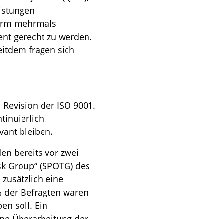
eistungen
 Norm mehrmals
nt gerecht zu werden.
Seitdem fragen sich
n Revision der ISO 9001.
ntinuierlich
vant bleiben.
en bereits vor zwei
sk Group“ (SPOTG) des
zusätzlich eine
 der Befragten waren
en soll. Ein
ine Überarbeitung der