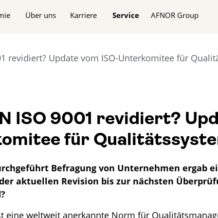
n
mie
Über uns
Karriere
Service
AFNOR Group
01 revidiert? Update vom ISO-Unterkomitee für Quali
IN ISO 9001 revidiert? Up
omitee für Qualitätssyst
urchgeführt Befragung von Unternehmen ergab ei
 der aktuellen Revision bis zur nächsten Überprü
d?
st eine weltweit anerkannte Norm für Qualitätsmana