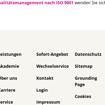
alitätsmanagement nach ISO 9001
wenden Sie sic
avigation überspringen
Leistungen
Sofort-Angebot
Datenschutz
Akademie
Wechselservice
Sitemap
Über uns
Kontakt
Grounding
Page
arriere
Login
Cookies
ervice
Impressum