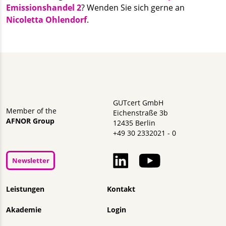
Emissionshandel 2
? Wenden Sie sich gerne an
Nicoletta Ohlendorf
.
GUTcert GmbH
Member of the
Eichenstraße 3b
AFNOR Group
12435 Berlin
+49 30 2332021 - 0
Newsletter
Navigation überspringen
Leistungen
Kontakt
Akademie
Login