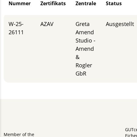
Nummer
Zertifikats
Zentrale
Status
W-25-
AZAV
Greta
Ausgestellt
26111
Amend
Studio -
Amend
&
Rogler
GbR
GUTc
Member of the
Eiche