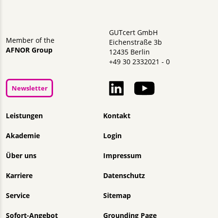
GUTcert GmbH
Member of the
Eichenstraße 3b
AFNOR Group
12435 Berlin
+49 30 2332021 - 0
Newsletter
Navigation überspringen
Leistungen
Kontakt
Akademie
Login
Über uns
Impressum
Karriere
Datenschutz
Service
Sitemap
Sofort-Angebot
Grounding Page