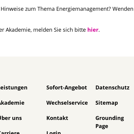
r Hinweise zum Thema Energiemanagement? Wenden S
r Akademie, melden Sie sich bitte
hier
.
avigation überspringen
Leistungen
Sofort-Angebot
Datenschutz
Akademie
Wechselservice
Sitemap
Über uns
Kontakt
Grounding
Page
arriere
Login