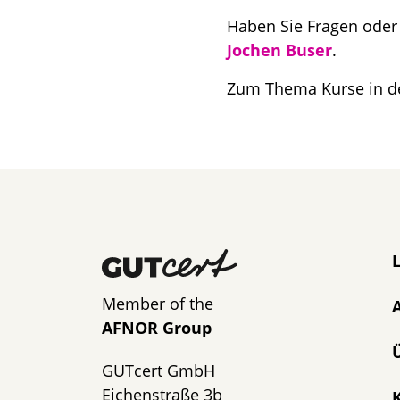
Haben Sie Fragen ode
Jochen Buser
.
Zum Thema Kurse in de
N
Member of the
AFNOR Group
GUTcert GmbH
Eichenstraße 3b
K