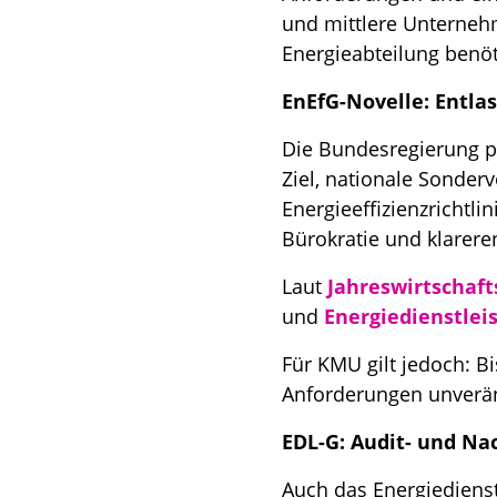
und mittlere Unterneh
Energieabteilung benö
EnEfG-Novelle: Entlas
Die Bundesregierung p
Ziel, nationale Sonder
Energieeffizienzrichtlin
Bürokratie und klareren
Laut
Jahreswirtschaft
und
Energiedienstlei
Für KMU gilt jedoch: 
Anforderungen unverän
EDL-G: Audit- und Na
Auch das Energiedienst