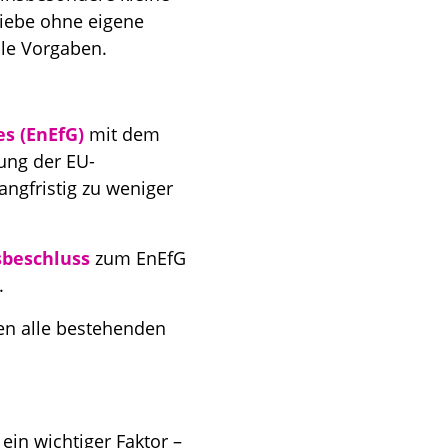
iebe ohne eigene
le Vorgaben.
es (EnEfG)
mit dem
ung der EU-
langfristig zu weniger
sbeschluss
zum EnEfG
.
en alle bestehenden
ein wichtiger Faktor –