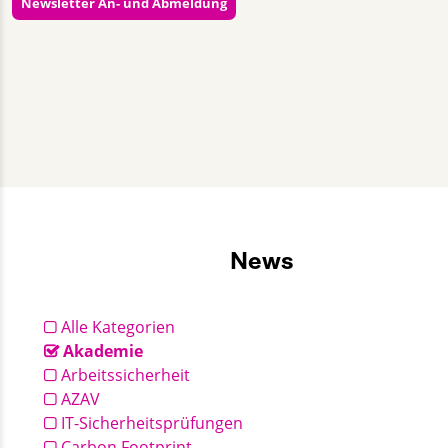
Newsletter An- und Abmeldung
Almut Lieback
+49 30 2332021 - 355
kommunikation@gut-cert.de
News
Alle Kategorien
Akademie
Arbeitssicherheit
AZAV
IT-Sicherheitsprüfungen
Carbon Footprint