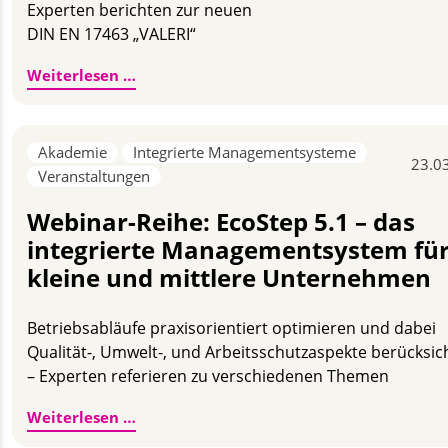
Experten berichten zur neuen
DIN EN 17463 „VALERI“
Last Call - GUT zu Wissen! Webinar am 0
Weiterlesen …
Akademie
Integrierte Managementsysteme
23.0
Veranstaltungen
Webinar-Reihe: EcoStep 5.1 – das
integrierte Managementsystem fü
kleine und mittlere Unternehmen
Betriebsabläufe praxisorientiert optimieren und dabei
Qualität-, Umwelt-, und Arbeitsschutzaspekte berücksic
– Experten referieren zu verschiedenen Themen
Webinar-Reihe: EcoStep 5.1 – das integ
Weiterlesen …