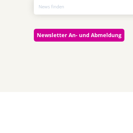
Newsletter An- und Abmeldung
Almut Lieback
+49 30 2332021 - 355
kommunikation@gut-cert.de