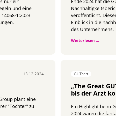
s nur ein
Ende 2024 hat die GU
Regeln und eine
Nachhaltigkeitsberic
 14068-1:2023
veröffentlicht. Dies
rungen.
Einblick in die nachh
des Unternehmens.
 14068-1:2023 – die GUTcert Klimastrategie
GUTcert 
Weiterlesen …
13.12.2024
GUTcert
„The Great GU
bis der Arzt 
Group plant eine
er "Töchter" zu
Ein Highlight beim 
2024 waren die fanta