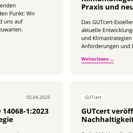
menden
Praxis und ne
den Punkt: Wir
d uns auf
Das GUTcert-Exzelle
zuwarten.
aktuelle Entwicklu
und Klimastrategien
erung 2026
Anforderungen und P
Exzellen
Weiterlesen …
02.04.2025
GUTcert
 14068-1:2023
GUTcert veröff
egie
Nachhaltigkei