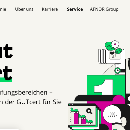
n
mie
Über uns
Karriere
Service
AFNOR Group
gut
rt
rüfungsbereichen –
 der GUTcert für Sie